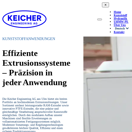
✕
Home
Kunststoff
Hydraulik
UHMW-PE
Über Uns
Kontakt
KUNSTSTOFFANWENDUNGEN
Effiziente
Extrusionssysteme
– Präzision in
jeder Anwendung
Die Keicher Engineering AG aus Ulm bietet ein breites
Portfolio an hochmodernen Extrusionslösungen. Unser
Sortiment umfasst leistungsstarke RAM-Extruder sowie
innovative PTFE-Extruder, die eine präzise und
gleichmäßige Verarbeitung anspruchsvoller Kunststoffe
ermöglichen. Durch den modularen Aufbau unserer
Maschinen sind flexible Erweiterungen zu
vollautomatisierten Fertigungssystemen möglich.
Modernste Steuerungs- und Regelungstechnologien
gewährleisten höchste Qualität, Effizienz und einen
sicheren Produktionsprozess.