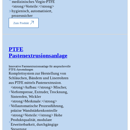
medizinisches Virgin-PTFE
<strong>Vorteile:</strong>
hygienisch, automatisiert,
prozesssicher
Zum Produkt
PTFE
Pastenextrusionsanlage
Innovative Pastenextrusionsanlage für anspruchsvolle
PTFE-Anwendungen
Komplettsystem zur Herstellung von
Schläuchen, Bändern und Linerrohren
aus PTFE mittels Pastenextrusion.
<strong>Aufbau:</strong> Mischer,
Vorformpresse, Extruder, Trocknung,
Sinterofen, Wickler
<strong>Merkmale:</strong>
Vollautomatische Prozessführung,
präzise Wandstärkenkontrolle
<strong>Vorteile:</strong> Hohe
Produktqualität, modulare
Erweiterbarkeit, durchgängige
Steuerung