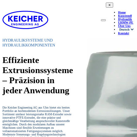
✕
Home
Kunststoff
Hydraulik
UHMW-PE
Über Uns
Kontakt
HYDRAULIKSYSTEME UND
HYDRAULIKKOMPONENTEN
Effiziente
Extrusionssysteme
– Präzision in
jeder Anwendung
Die Keicher Engineering AG aus Ulm bietet ein breites
Portfolio an hochmodernen Extrusionslösungen. Unser
Sortiment umfasst leistungsstarke RAM-Extruder sowie
innovative PTFE-Extruder, die eine präzise und
gleichmäßige Verarbeitung anspruchsvoller Kunststoffe
ermöglichen. Durch den modularen Aufbau unserer
Maschinen sind flexible Erweiterungen zu
vollautomatisierten Fertigungssystemen möglich.
Modernste Steuerungs- und Regelungstechnologien